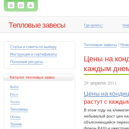
Тепловые завесы
Где купить?
Нов
Тепловые завесы
/
Нов
Статьи и советы по выбору
Инструкции и сертификаты
Цены на кон
Полезные ресурсы
каждым дне
Каталог тепловых завес
29 апреля 2011
Ballu
Цены на кондиц
Frico
растут с кажды
Vectra
Тепломаш
В этом году на климат
небывалый рост цен на
Olefini
объясняющийся перехо
Тропик
фреон R410 и ужесточе