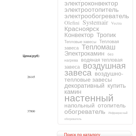
электроконвектор
электроотопитель
электрообогреватель
Systemair
Olefini
Vectra
Красноярск
Конвектор
Тропик
Тепловая
Тепловые завесы
Тепломаш
завеса
Электрокамин
без
Цена(руб)
водяная тепловая
нагрева
воздушная
завеса
завеса
воздушно-
26145
тепловые завесы
декоративный
купить
камин
настенный
напольный
отопитель
обогреватель
37800
Инфракрасный
обогреватель
Поиск по каталогу