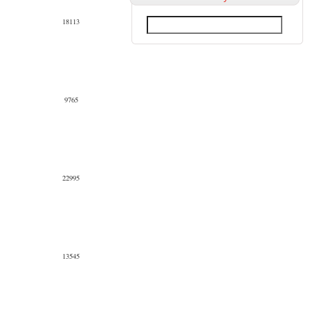
18113
9765
22995
13545