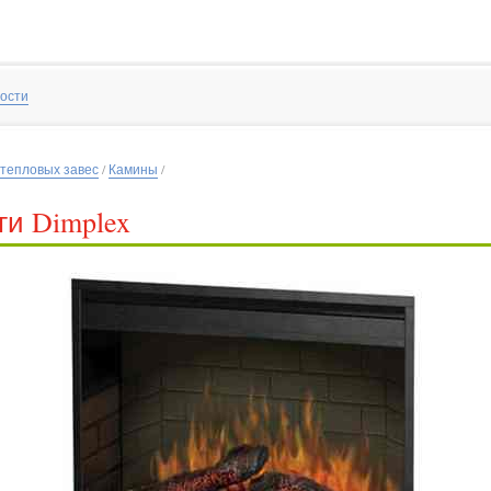
ости
 тепловых завес
/
Камины
/
ги Dimplex