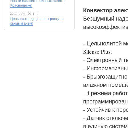
Новый магазин тепловых завес в
Красноярске!
Конвектор элект
29 апреля 2011 г.
Безшумный наде
Цены на кондиционеры растут с
каждым днем!
высокоэффектив
- Цельнолитой 
Sllense Plus.
- Электронный те
- Информативны
- Брызгозащитно
влажном помещ
- 4 режима рабо
программирован
- Устойчив к пер
- Датчик отключ
в единую систем