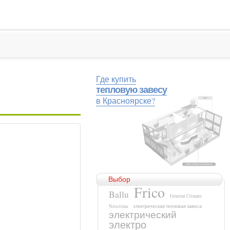
Где купить
тепловую завесу
в Красноярске?
Выбор
Frico
Ballu
General Climate
Neoclima
электрическая тепловая завеса
электрический
электро