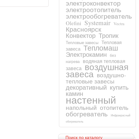
электроконвектор
электроотопитель
электрообогреватель
Systemair
Olefini
Vectra
Красноярск
Конвектор
Тропик
Тепловая
Тепловые завесы
Тепломаш
завеса
Электрокамин
без
водяная тепловая
нагрева
воздушная
завеса
завеса
воздушно-
тепловые завесы
декоративный
купить
камин
настенный
напольный
отопитель
обогреватель
Инфракрасный
обогреватель
Поиск по каталогу