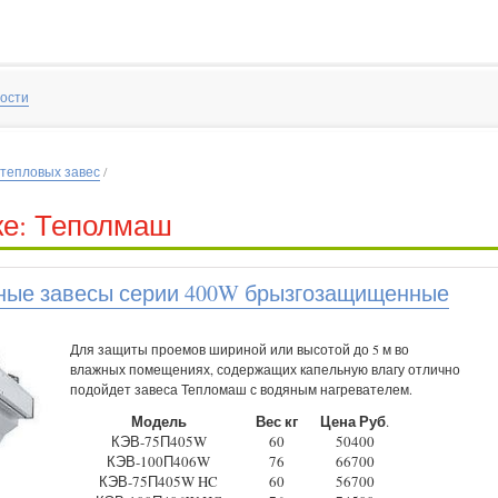
ости
 тепловых завес
/
ке: Теполмаш
ные завесы серии 400W брызгозащищенные
Для защиты проемов шириной или высотой до 5 м во
влажных помещениях, содержащих капельную влагу отлично
подойдет завеса Тепломаш с водяным нагревателем.
Модель
Вес кг
Цена Руб
.
КЭВ-75П405W
60
50400
КЭВ-100П406W
76
66700
КЭВ-75П405W HC
60
56700