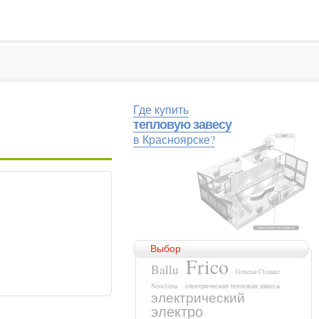
Где купить
тепловую завесу
в Красноярске?
Выбор
Frico
Ballu
General Climate
Neoclima
электрическая тепловая завеса
электрический
электро