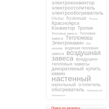
электроконвектор
электроотопитель
электрообогреватель
Systemair
Olefini
Vectra
Красноярск
Конвектор
Тропик
Тепловая
Тепловые завесы
Тепломаш
завеса
Электрокамин
без
водяная тепловая
нагрева
воздушная
завеса
завеса
воздушно-
тепловые завесы
декоративный
купить
камин
настенный
напольный
отопитель
обогреватель
Инфракрасный
обогреватель
Поиск по каталогу